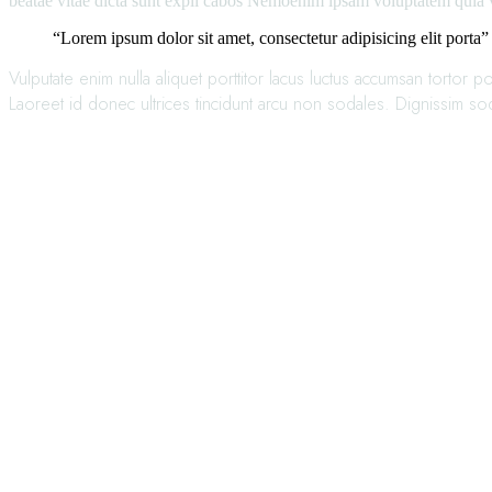
beatae vitae dicta sunt expli cabos Nemoenim ipsam voluptatem quia v
“Lorem ipsum dolor sit amet, consectetur adipisicing elit porta”
Vulputate enim nulla aliquet porttitor lacus luctus accumsan tortor p
Laoreet id donec ultrices tincidunt arcu non sodales. Dignissim sod