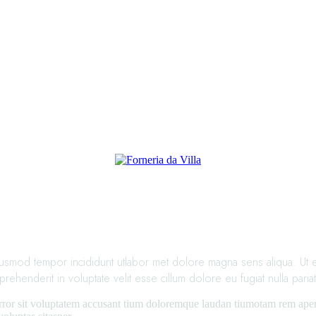
iusmod tempor incididunt utlabor met dolore magna sens aliqua. Ut en
henderit in voluptate velit esse cillum dolore eu fugiat nulla pariat
error sit voluptatem accusant tium doloremque laudan tiumotam rem aperia