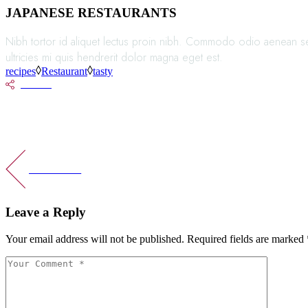
JAPANESE RESTAURANTS
Nibh tortor id aliquet lectus proin nibh. Commodo odio aenean sed 
ultricies mi quis hendrerit dolor magna eget est.
recipes
Restaurant
tasty
SHARE
PREV POST
Leave a Reply
Your email address will not be published.
Required fields are marked