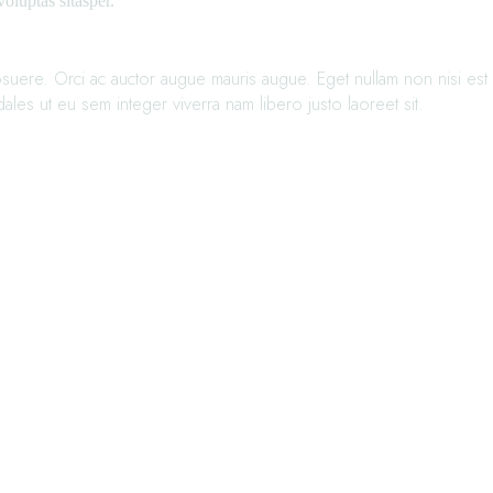
oluptas sitasper.
osuere. Orci ac auctor augue mauris augue. Eget nullam non nisi est si
ales ut eu sem integer viverra nam libero justo laoreet sit.