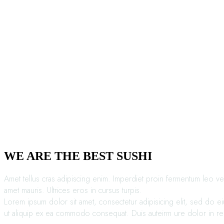
WE ARE THE BEST SUSHI
Amet tellus cras adipiscing enim. Imperdiet proin fermentum leo vel
amet mauris. Ultrices eros in cursus turpis.
Lorem ipsum dolor sit amet, consectetur adipisicing elit, sed do e
ut aliquip ex ea commodo consequat. Duis auteirm ure dolor in repre