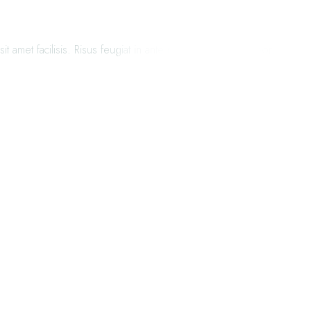
t amet facilisis. Risus feugiat in ante metus dictum at tempor.