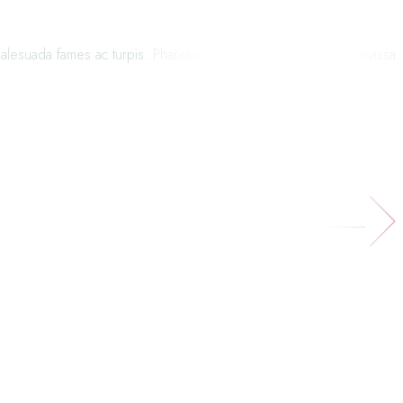
alesuada fames ac turpis. Pharetra sit amet aliquam id. Massa massa
NEXT POST