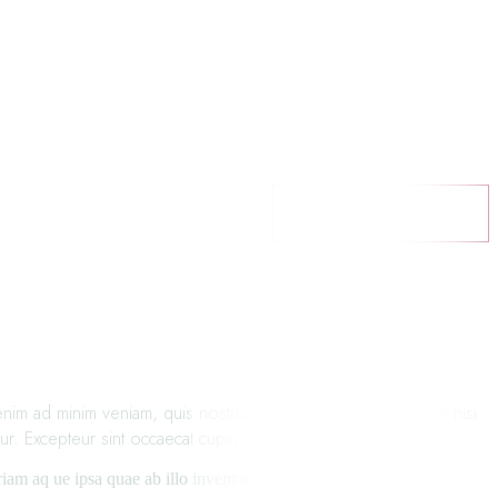
BOOK A TABLE
im ad minim veniam, quis nostrud exercitation ullamco labori nisi
ur. Excepteur sint occaecat cupin datat non proident.
m aq ue ipsa quae ab illo inventore veritatis etquai sarchitecto