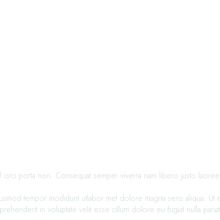
 orci porta non. Consequat semper viverra nam libero justo laoreet si
iusmod tempor incididunt utlabor met dolore magna sens aliqua. Ut en
henderit in voluptate velit esse cillum dolore eu fugiat nulla pariat