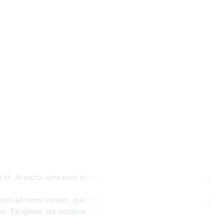
t. At auctor urna nunc id cursus. Auctor elit sed vulputate mi sit
im ad minim veniam, quis nostrud exercitation ullamco labori nisi
ur. Excepteur sint occaecat cupin datat non proident tusun.