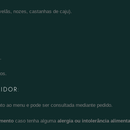
velãs, nozes, castanhas de caju).
.
os.
IDOR:
junto ao menu e pode ser consultada mediante pedido.
imento
caso tenha alguma
alergia ou intolerância aliment