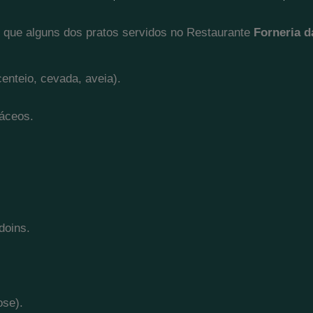
 que alguns dos pratos servidos no Restaurante
Forneria da
centeio, cevada, aveia).
táceos.
doins.
ose).