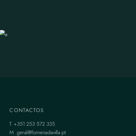
CONTACTOS
T.
+351 253 572 335
M.
geral@forneriadavilla.pt